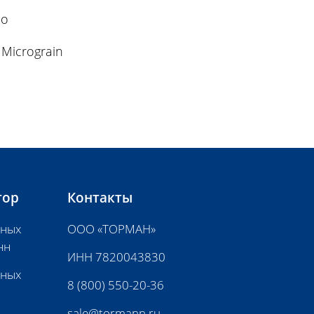
co
Micrograin
тор
Контакты
нных
ООО «ТОРМАН»
нн
ИНН 7820043830
нных
8 (800) 550-20-36
sale@tormann.ru