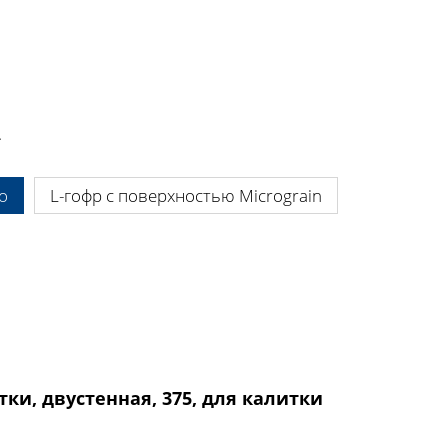
.
o
L-гофр с поверхностью Micrograin
ки, двустенная, 375, для калитки