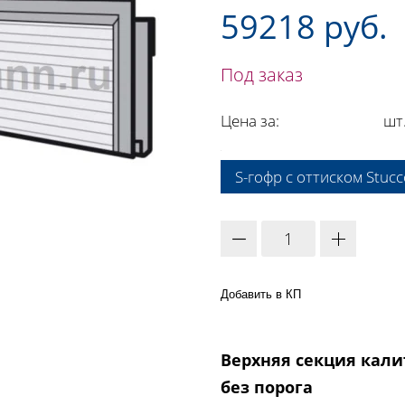
59218 руб.
Под заказ
Цена за:
шт
A:
S-гофр с оттиском Stucc
Добавить в КП
Верхняя секция калит
без порога