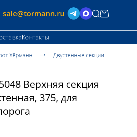
sale@tormann.ru
оставка
Контакты
рот Хёрманн
Двустенные секции
5048 Верхняя секция
стенная, 375, для
порога