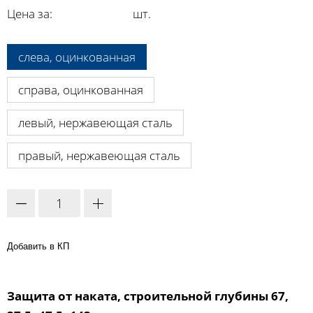
Цена за:
шт.
A:
слева, оцинкованная
справа, оцинкованная
левый, нержавеющая сталь
правый, нержавеющая сталь
Добавить в КП
Защита от наката, cтроительной глубины 67,