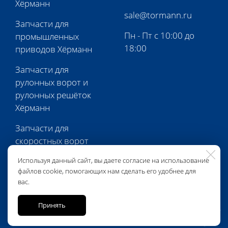
Хёрманн
sale@tormann.ru
Запчасти для
Пн - Пт с 10:00 до
промышленных
18:00
приводов Хёрманн
Запчасти для
рулонных ворот и
рулонных решёток
Хёрманн
Запчасти для
скоростных ворот
Хёрманн
Используя данный сайт, вы даете согласие на использование
файлов cookie, помогающих нам сделать его удобнее для
Запчасти для
вас.
перегрузочной
техники Хёрманн
Принять